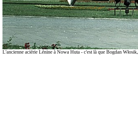
L'ancienne aciérie Lénine à Nowa Huta - c'est là que Bogdan Włosik, 